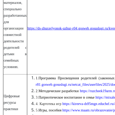
материалов,
специально
разработанных
для
организации
https://ds-zhuravlyonok-uzhur-r04.gosweb.gosuslugi.ru/kves
совместной
деятельности
родителей с
детьми в
семейных
условиях.
1.
Программа Просвещения родителей (законных
r81.gosweb.gosuslugi.ru/netcat_files/userfil
2.Методические разработки
https://ruzcheek19arm
Цифровые
3.
Патриотическое воспитание в семье
https://mixa
ресурсы
4. Картотека игр
https://kireeva-ds95mgn.educhel.ru/
практики
5.
Игры, пособия
https://www.maam.ru/obrazovanie/pa