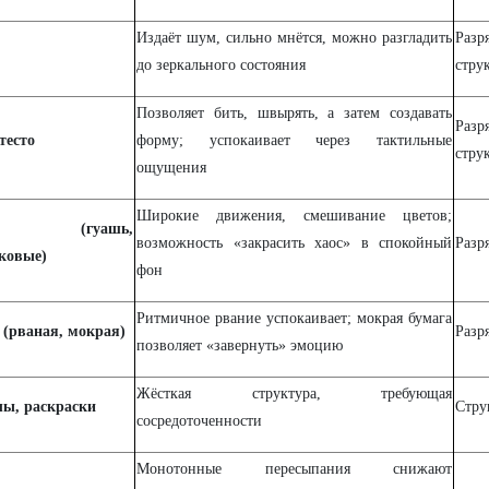
Издаёт шум, сильно мнётся, можно разгладить
Р
до зеркального состояния
стру
Позволяет бить, швырять, а затем создавать
Р
тесто
форму; успокаивает через тактильные
стру
ощущения
Широкие движения, смешивание цветов;
ски (гуашь,
возможность «закрасить хаос» в спокойный
Разр
ковые)
фон
Ритмичное рвание успокаивает; мокрая бумага
 (рваная, мокрая)
Разр
позволяет «завернуть» эмоцию
Жёсткая структура, требующая
ы, раскраски
Стру
сосредоточенности
Монотонные пересыпания снижают