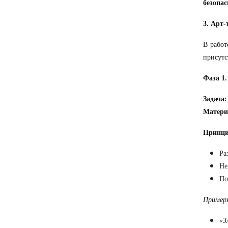
безопа
3. Арт
В работ
присутс
Фаза 1
Задача:
Матери
Принц
Ра
Не
По
Пример
«З