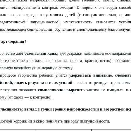
изиологической незрелости лобных долей головного мозга, отвеча
ение, планирование и контроль эмоций. В норме к 5–7 годам способ
льно возрастает, однако у многих детей (с гиперактивностью, орга
едагогической запущенностью) импульсивность становится устойч
ия, мешающей социализации, обучению и эмоциональному благополучи
 арт-терапия?
орчество даёт
безопасный канал
для разрядки накопившегося напряжени
т-терапевтические материалы (глина, фольга, краски, песок) работаю
прямую воздействуя на нервную систему.
процессе творчества ребёнок учится
удерживать внимание, следоват
йствий, видеть результат своих усилий
— всё это тренирует произвольн
т-терапия позволяет
символически выразить
хаотичные импульсы и п
рму (от хаоса — к контролю).
льсивность: взгляд с точки зрения нейропсихологии и возрастной пс
мотной коррекции важно понимать природу импульсивности.