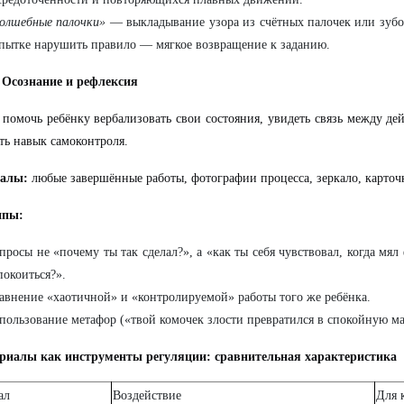
олшебные палочки»
— выкладывание узора из счётных палочек или зубо
пытке нарушить правило — мягкое возвращение к заданию.
 Осознание и рефлексия
помочь ребёнку вербализовать свои состояния, увидеть связь между дей
ть навык самоконтроля.
алы:
любые завершённые работы, фотографии процесса, зеркало, карточ
ипы:
просы не «почему ты так сделал?», а «как ты себя чувствовал, когда мял
покоиться?».
авнение «хаотичной» и «контролируемой» работы того же ребёнка.
пользование метафор («твой комочек злости превратился в спокойную ма
ериалы как инструменты регуляции: сравнительная характеристика
ал
Воздействие
Для 