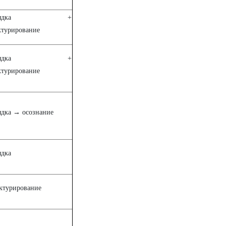
азрядка +
ктурирование
азрядка +
ктурирование
ядка → осознание
ядка
ктурирование