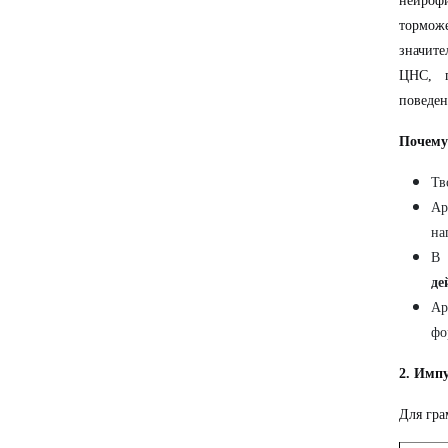
нейроф
тормож
значите
ЦНС, п
поведен
Почему
Тв
Ар
на
В 
де
Ар
фо
2. Импу
Для гра