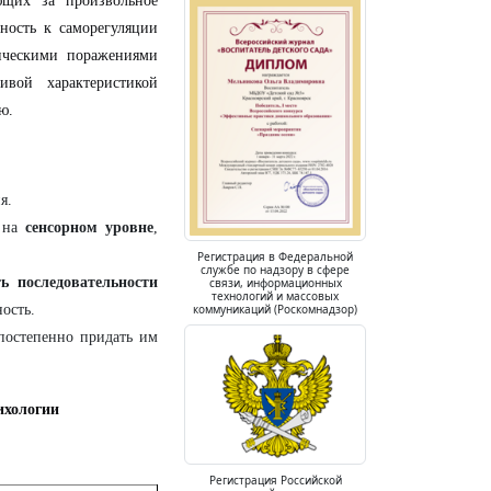
ющих за произвольное
ность к саморегуляции
ническими поражениями
ивой характеристикой
ю.
я.
т на
сенсорном уровне
,
Регистрация в Федеральной
службе по надзору в сфере
ь последовательности
связи, информационных
технологий и массовых
коммуникаций (Роскомнадзор)
ость.
остепенно придать им
ихологии
Регистрация Российской