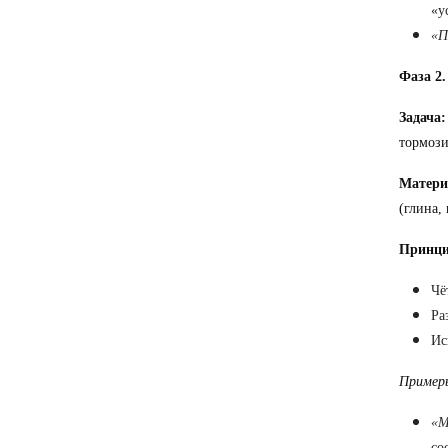
«у
«П
Фаза 2
Задача:
тормози
Матери
(глина,
Принц
Чё
Ра
Ис
Пример
«М
со