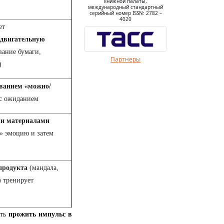
книжной палаты,
международный стандартный
серийный номер ISSN: 2782 –
4020
ет
 двигательную
вание бумаги,
Партнеры
)
ванием «можно/
 с ожиданием
и материалами
» эмоцию и затем
продукта
(мандала,
) тренирует
сть
прожить импульс в