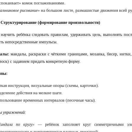
спокаивает» комок поглаживаниями.
альчиковое рисование»
на большом листе, размашистые движения всей ру
. Структурирование (формирование произвольности)
научить ребёнка следовать правилам, удерживать цель, выполнять посл
ть непосредственные импульсы.
алы:
мандалы, раскраски с чёткими границами, мозаика, бисер, нитки
 воск) с заданием придать конкретную форму.
ипы:
ткая инструкция, визуальные опоры (схемы, карточки).
зделение действия на мелкие шаги.
пользование временных интервалов (песочные часы).
ы упражнений:
андала по кругу»
— ребёнок заполняет круг симметричными элем
средоточенности и повторяющихся плавных движений.