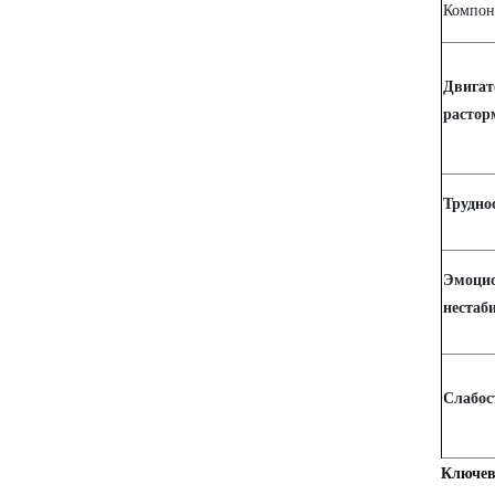
Компон
Двигат
растор
Трудно
Эмоци
нестаб
Слабос
Ключев