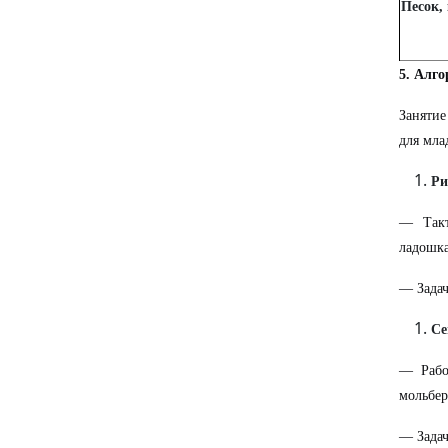
Песок,
5. Алго
Занятие
для мла
Ри
— Такт
ладошка
— Задач
Се
— Рабо
мольбер
— Задач