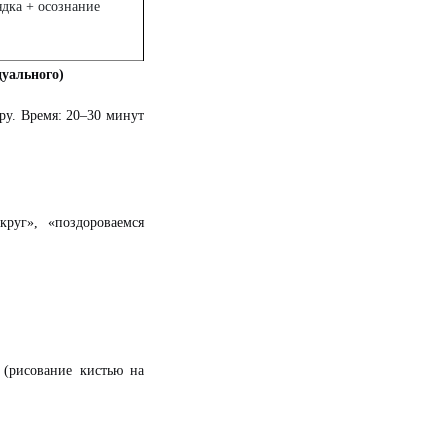
ядка + осознание
дуального)
ру. Время: 20–30 минут
руг», «поздороваемся
 (рисование кистью на