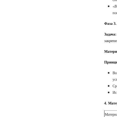
«В
по
Фаза 3.
Задача:
закрепи
Матери
Принц
Во
ус
Ср
Ис
4. Мат
Матери