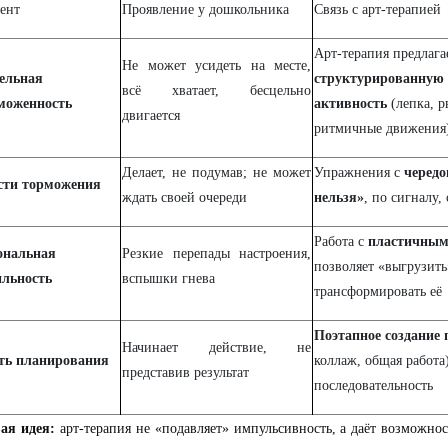
ент
Проявление у дошкольника
Связь с арт-терапией
Арт-терапия предлага
Не может усидеть на месте,
ельная
структурированную
всё хватает, бесцельно
моженность
активность
(лепка, р
двигается
ритмичные движения
Делает, не подумав; не может
Упражнения с
чередо
сти торможения
ждать своей очереди
нельзя»
, по сигналу,
Работа с
пластичным
ональная
Резкие перепады настроения,
позволяет «выгрузить
ильность
вспышки гнева
трансформировать её
Поэтапное создание 
Начинает действие, не
ть планирования
коллаж, общая работа
представив результат
последовательность
ая идея:
арт-терапия не «подавляет» импульсивность, а даёт возможно