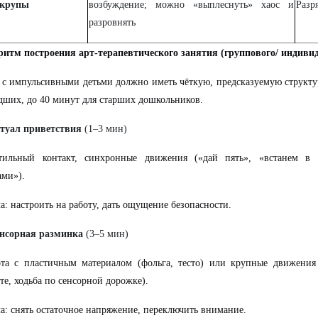
 крупы
возбуждение; можно «выплеснуть» хаос и
Разр
разровнять
ритм построения арт-терапевтического занятия (группового/ индиви
 с импульсивными детьми должно иметь чёткую, предсказуемую структу
дших, до 40 минут для старших дошкольников.
туал приветствия
(1–3 мин)
ильный контакт, синхронные движения («дай пять», «встанем в к
ми»).
а: настроить на работу, дать ощущение безопасности.
нсорная разминка
(3–5 мин)
та с пластичным материалом (фольга, тесто) или крупные движения
те, ходьба по сенсорной дорожке).
а: снять остаточное напряжение, переключить внимание.