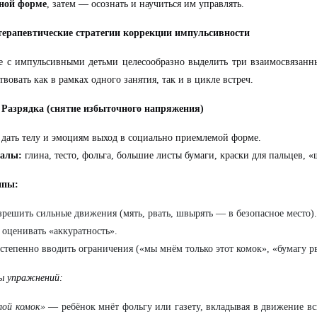
сной форме
, затем — осознать и научиться им управлять.
-терапевтические стратегии коррекции импульсивности
е с импульсивными детьми целесообразно выделить три взаимосвязанн
твовать как в рамках одного занятия, так и в цикле встреч.
. Разрядка (снятие избыточного напряжения)
дать телу и эмоциям выход в социально приемлемой форме.
алы:
глина, тесто, фольга, большие листы бумаги, краски для пальцев, 
ипы:
зрешить сильные движения (мять, рвать, швырять — в безопасное место).
 оценивать «аккуратность».
степенно вводить ограничения («мы мнём только этот комок», «бумагу рв
ы упражнений:
лой комок»
— ребёнок мнёт фольгу или газету, вкладывая в движение вс