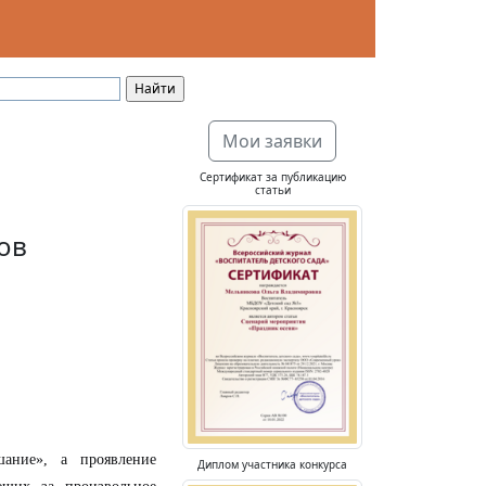
Мои заявки
Сертификат за публикацию
статьи
ов
ние», а проявление
Диплом участника конкурса