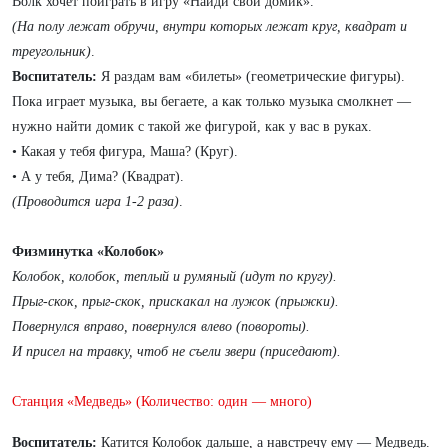
Волк хочет поиграть в игру «Найди свой домик».
(На полу лежат обручи, внутри которых лежат круг, квадрат и
треугольник)
.
Воспитатель:
Я раздам вам «билеты» (геометрические фигуры).
Пока играет музыка, вы бегаете, а как только музыка смолкнет —
нужно найти домик с такой же фигурой, как у вас в руках.
• Какая у тебя фигура, Маша? (Круг).
• А у тебя, Дима? (Квадрат).
(Проводится игра 1-2 раза)
.
Физминутка «Колобок»
Колобок, колобок, теплый и румяный (идут по кругу).
Прыг-скок, прыг-скок, прискакал на лужок (прыжки).
Повернулся вправо, повернулся влево (повороты).
И присел на травку, чтоб не съели звери (приседают).
Станция «Медведь» (Количество: один — много)
Воспитатель:
Катится Колобок дальше, а навстречу ему — Медведь.