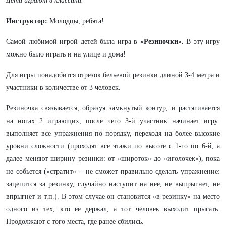
Дети играют в классики.
Инструктор:
Молодцы, ребята!
Самой любимой игрой детей была игра в
«Резиночки».
В эту игру
можно было играть и на улице и дома!
Для игры понадобится отрезок бельевой резинки длиной 3-4 метра и
участники в количестве от 3 человек.
Резиночка связывается, образуя замкнутый контур, и растягивается
на ногах 2 играющих, после чего 3-й участник начинает игру:
выполняет все упражнения по порядку, переходя на более высокие
уровни сложности (проходят все этажи по высоте с 1-го по 6-й, а
далее меняют ширину резинки: от «широток» до «иголочек»), пока
не собьется («стратит» – не сможет правильно сделать упражнение:
зацепится за резинку, случайно наступит на нее, не выпрыгнет, не
впрыгнет и т.п.). В этом случае он становится «в резинку» на место
одного из тех, кто ее держал, а тот человек выходит прыгать.
Продолжают с того места, где ранее сбились.