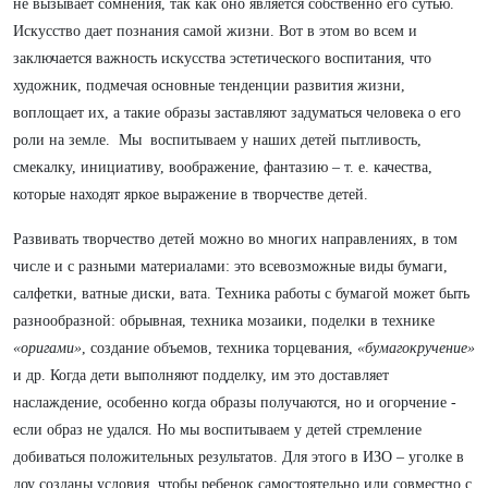
не вызывает сомнения, так как оно является собственно его сутью.
Искусство дает познания самой жизни. Вот в этом во всем и
заключается важность искусства эстетического воспитания, что
художник, подмечая основные тенденции развития жизни,
воплощает их, а такие образы заставляют задуматься человека о его
роли на земле. Мы воспитываем у наших детей пытливость,
смекалку, инициативу, воображение, фантазию – т. е. качества,
которые находят яркое выражение в творчестве детей.
Развивать творчество детей можно во многих направлениях, в том
числе и с разными материалами: это всевозможные виды бумаги,
салфетки, ватные диски, вата. Техника работы с бумагой может быть
разнообразной: обрывная, техника мозаики, поделки в технике
«оригами»
, создание объемов, техника торцевания,
«бумагокручение»
и др. Когда дети выполняют подделку, им это доставляет
наслаждение, особенно когда образы получаются, но и огорчение -
если образ не удался. Но мы воспитываем у детей стремление
добиваться положительных результатов. Для этого в ИЗО – уголке в
доу созданы условия, чтобы ребенок самостоятельно или совместно с