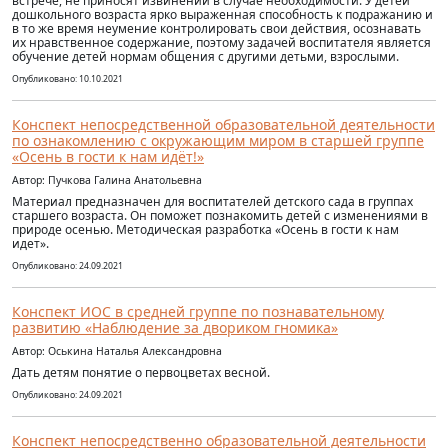
встрече, не приносят извинений в случае необходимости. У детей
дошкольного возраста ярко выраженная способность к подражанию и
в то же время неумение контролировать свои действия, осознавать
их нравственное содержание, поэтому задачей воспитателя является
обучение детей нормам общения с другими детьми, взрослыми.
Опубликовано: 10.10.2021
Конспект непосредственной образовательной деятельности
по ознакомлению с окружающим миром в старшей группе
«Осень в гости к нам идёт!»
Автор: Пучкова Галина Анатольевна
Материал предназначен для воспитателей детского сада в группах
старшего возраста. Он поможет познакомить детей с изменениями в
природе осенью. Методическая разработка «Осень в гости к нам
идет».
Опубликовано: 24.09.2021
Конспект ИОС в средней группе по познавательному
развитию «Наблюдение за двориком гномика»
Автор: Оськина Наталья Александровна
Дать детям понятие о первоцветах весной.
Опубликовано: 24.09.2021
Конспект непосредственно образовательной деятельности