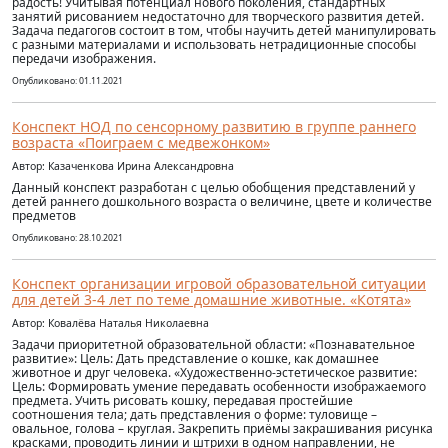
радость! Учитывая потенциал нового поколения, стандартных
занятий рисованием недостаточно для творческого развития детей.
Задача педагогов состоит в том, чтобы научить детей манипулировать
с разными материалами и использовать нетрадиционные способы
передачи изображения.
Опубликовано: 01.11.2021
Конспект НОД по сенсорному развитию в группе раннего
возраста «Поиграем с медвежонком»
Автор: Казаченкова Ирина Александровна
Данный конспект разработан с целью обобщения представлений у
детей раннего дошкольного возраста о величине, цвете и количестве
предметов
Опубликовано: 28.10.2021
Конспект организации игровой образовательной ситуации
для детей 3-4 лет по теме домашние животные. «Котята»
Автор: Ковалёва Наталья Николаевна
Задачи приоритетной образовательной области: «Познавательное
развитие»: Цель: Дать представление о кошке, как домашнее
животное и друг человека. «Художественно-эстетическое развитие:
Цель: Формировать умение передавать особенности изображаемого
предмета. Учить рисовать кошку, передавая простейшие
соотношения тела; дать представления о форме: туловище –
овальное, голова – круглая. Закрепить приёмы закрашивания рисунка
красками, проводить линии и штрихи в одном направлении, не