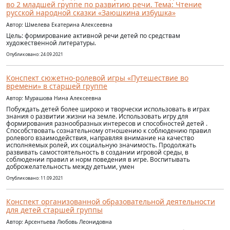
во 2 младшей группе по развитию речи. Тема: Чтение
русской народной сказки «Заюшкина избушка»
Автор: Шмелева Екатерина Алексеевна
Цель: формирование активной речи детей по средствам
художественной литературы.
Опубликовано: 24.09.2021
Конспект сюжетно-ролевой игры «Путешествие во
времени» в старшей группе
Автор: Мурашова Нина Алексеевна
Побуждать детей более широко и творчески использовать в играх
знания о развитии жизни на земле. Использовать игру для
формирования разнообразных интересов и способностей детей .
Способствовать сознательному отношению к соблюдению правил
ролевого взаимодействия, направляя внимание на качество
исполняемых ролей, их социальную значимость. Продолжать
развивать самостоятельность в создании игровой среды, в
соблюдении правил и норм поведения в игре. Воспитывать
доброжелательность между детьми, умен
Опубликовано: 11.09.2021
Конспект организованной образовательной деятельности
для детей старшей группы
Автор: Арсентьева Любовь Леонидовна