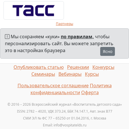
Партнеры
Мы сохраняем «куки»
по правилам,
чтобы
персонализировать сайт. Вы можете запретить
это в настройках браузера
Ясно
Опубликовать статью
Рецензии
Конкурсы
Семинары
Вебинары
Курсы
Пользовательское соглашение
Политика
конфиденциальности
Оферта
© 2016 – 2026 Всероссийский журнал «Воспитатель детского сада»
ISSN: 2782 – 4020, УДК 373.24, ББК 74.147.1, Авт. знак B77
СМИ ЭЛ № ФС 77 – 65250 от 01.04.2016, г. Москва
Email: info@vospitatelds.ru