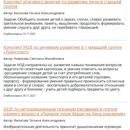
Конспект итогового занятия по развитию речи в старшей
группе
Автор: Кононова Оксана Александровна
​​​​​​​Задачи: Обобщить знания детей о звуках, слогах, словах; развивать
зрительное внимание, память, мышление; продолжать формировать
умение слушать друг друга, не перебивать товарищей.
Опубликовано: 15.11.2021
Конспект НОД по речевому развитию в 1 младшей группе
«Транспорт»
Автор: Новикова Светлана Михайловна
Задачи НОД направлены на -развитие навыка понимания вопросов
педагога по сюжетным картинкам, и умение отвечать на вопросы;
-расширение словаря детей за счет употребления слов,
обозначающих название транспорта и его деталей (грузовик,
паровоз); - формирование умения правильно произносить согласные
звуки в слогах и словах; - воспитывать доброжелательное отношение
к друг другу и близким; - учить детей подбирать предметы по цвету.
Опубликовано: 05.11.2021
ООД по нетрадиционным техникам рисования в группе
раннего возраста «Подарок кукле Маше на День рождения»
Автор: Филатова Татьяна Александровна
Изобразительная деятельность приносит дошкольникам огромную