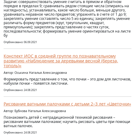
Задачи: совершенствовать умение считать в прямом и обратном
порядке в пределах 9; сравнивать рядом стоящие числа (опираясь на
наглядность), устанавливать, какое число больше, меньше другого,
уравнивать неравное число предметов; упражнять в счете от 1 до 9;
закреплять умение составлять число 5 из единиц; закреплять умение
различать форму предметов (круг, треугольник, квадрат,
прямоугольник); закреплять представление о частях суток,
последовательности; формировать умение ориентироваться на листе
бу
Опубликовано: 06.09.2021
Конспект ИОС в средней группе по познавательному
развитию «Наблюдение за деревьями весной (береза,
тополь)»
Автор: Оськина Наталья Александровна
Формировать представление о том, что почки – это дом для листочков,
набухли почки – появятся листочки.
Опубликовано: 24.08.2021
Рисование ватными палочками с детьми 2–3 лет «Цветочки»
Автор: Бубнова Наталья Александровна
Познакомить детей с нетрадиционной техникой рисования –
рисование ватными палочками; научить рисовать цветы при помощи
ватных палочек.
Опубликовано: 24.08.2021