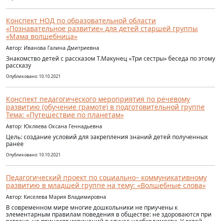
Конспект НОД по образовательной области
«Познавательное развитие» для детей старшей группы
«Мама волшебница»
Автор: Иванова Галина Дмитриевна
Знакомство детей с рассказом Т.Макунец «Три сестры» беседа по этому
рассказу
Опубликовано: 10.10.2021
Конспект педагогического мероприятия по речевому
развитию (обучение грамоте) в подготовительной группе
Тема: «Путешествие по планетам»
Автор: Юкляева Оксана Геннадьевна
Цель: создание условий для закрепления знаний детей полученных
ранее
Опубликовано: 10.10.2021
Педагогический проект по социально– коммуникативному
развитию в младшей группе на тему: «Волшебные слова»
Автор: Киселева Мария Владимировна
В современном мире многие дошкольники не приучены к
элементарным правилам поведения в обществе: не здороваются при