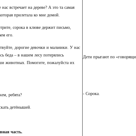
е нас встречает на дереве? А это та самая
которая прилетала ко мне домой.
трите, сорока в клюве держит письмо,
ем его.
твуйте, дорогие девочки и мальчики. У нас
сь беда – в нашем лесу потерялись
Дети прыгают по «говорящ
ши животных. Помогите, пожалуйста их
- Сорока.
ем, ребята?
скать детёнышей.
овная часть.