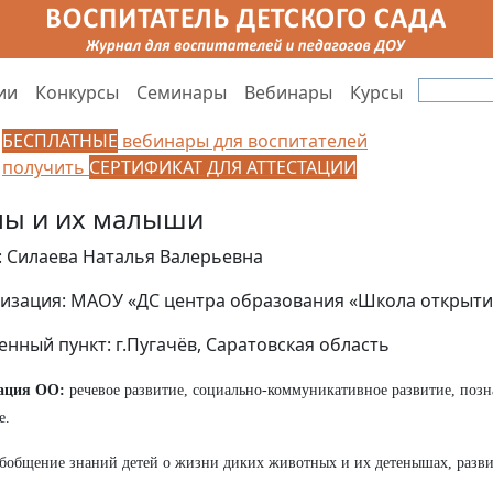
ии
Конкурсы
Семинары
Вебинары
Курсы
БЕСПЛАТНЫЕ
вебинары для воспитателей
получить
СЕРТИФИКАТ ДЛЯ АТТЕСТАЦИИ
ы и их малыши
: Силаева Наталья Валерьевна
изация: МАОУ «ДС центра образования «Школа открыти
енный пункт: г.Пугачёв, Саратовская область
ация ОО:
речевое развитие, социально-коммуникативное развитие, позн
е.
бобщение знаний детей о жизни диких животных и их детенышах, разви