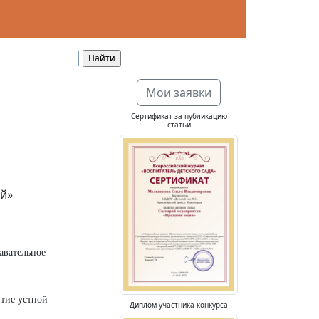
Мои заявки
Сертификат за публикацию
статьи
й»
авательное
тие устной
Диплом участника конкурса