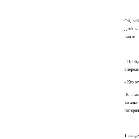
Ой, реб
детёны
найти.
- Пройд
впереди
- Кто э
-Белочк
загадк
потерял
1 загад