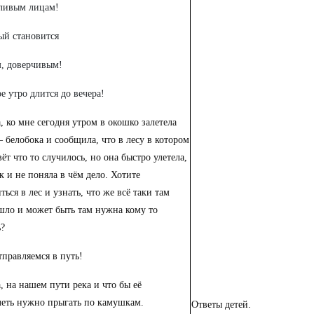
ливым лицам!
ый становится
, доверчивым!
е утро длится до вечера!
а,
ко мне сегодня утром в окошко залетела
– белобока и сообщила, что в лесу в котором
ёт что то случилось, но она быстро улетела,
ак и не поняла в чём дело. Хотите
ться в лес и узнать, что же всё таки там
шло и может быть там нужна кому то
?
тправляемся в путь!
а, на нашем пути река и что бы её
леть нужно прыгать по камушкам.
Ответы детей.