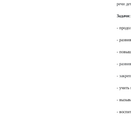
речи де
Задачи:
- продо
- разви
- повыш
- разви
- закре
- учить
- вызыв
- воспи