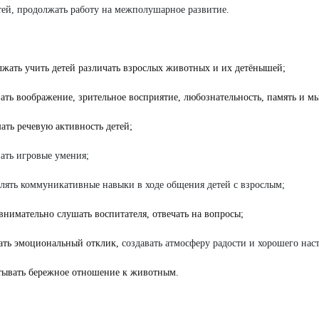
тей, продолжать работу на межполушарное развитие.
лжать учить детей различать взрослых животных и их детёнышей;
вать воображение, зрительное восприятие, любознательность, память и м
ать речевую активность детей;
вать игровые умения;
плять коммуникативные навыки в ходе общения детей с взрослым;
 внимательно слушать воспитателя, отвечать на вопросы;
ать эмоциональный отклик,
создавать атмосферу радости и хорошего нас
тывать бережное отношение к животным.