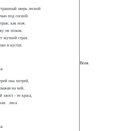
страшный зверь лесной
чью под сосной.
трые, как нож.
ку он похож.
т жуткий страх.
ово в кустах.
Волк
ка:
ерей она хитрей,
рыжая на ней,
хвост - ее краса,
жая…лиса
ка: