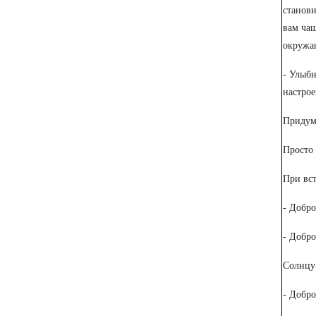
станови
вам чащ
окружа
- Улыбн
настрое
Придум
Просто
При вст
- Добро
- Добро
Солнцу
- Добро