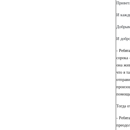
Привет
И кажд
Добрым
И добро
- Ребят
сорока 
она жив
что я т
отправи
произо
помощь
Тогда о
- Ребят
преодо