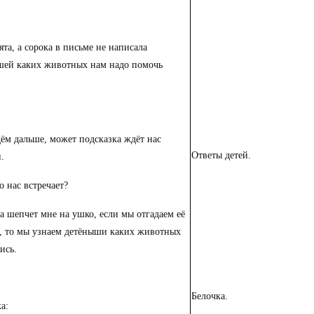
ята, а сорока в письме не написала
шей каких животных нам надо помочь
ём дальше, может подсказка ждёт нас
Ответы детей.
.
то нас встречает?
а шепчет мне на ушко, если мы отгадаем её
и, то мы узнаем детёныши каких животных
ись.
Белочка.
ка: