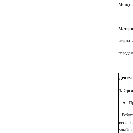
Метод
Матери
игр на 
передви
Деятел
1. Орг
П
- Ребят
весело 
улыбка 