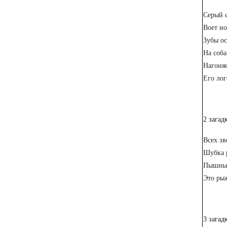
Серый 
Воет но
Зубы ос
На соба
Нагоняе
Его лог
2 загад
Всех зв
Шубка 
Пышный 
Это ры
3 загад