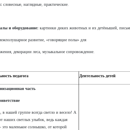
ы:
словесные, наглядные, практические.
алы и оборудование:
картинки диких животных и их детёнышей, письмо
межполушарное развитие, «говорящие полы» для
жения, декорации леса, музыкальное сопровождение.
ьность педагога
Деятельность детей
анизационная часть
риветствие
а, в нашей группе всегда светло и весело! А
от наших светлых улыбок, ведь каждая
- это маленькое солнышко, от которой