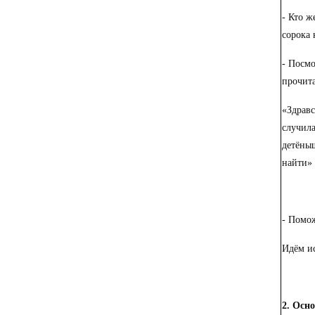
- Кто ж
сорока 
- Посмо
прочита
«Здравс
случила
детёны
найти»
- Помож
Идём и
2. Осн