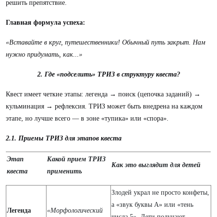
решить препятствие.
Главная формула успеха:
«Вставайте в круг, путешественники! Обычный путь закрыт. Нам
нужно придумать, как...»
2. Где «подселить» ТРИЗ в структуру квеста?
Квест имеет четкие этапы: легенда → поиск (цепочка заданий) →
кульминация → рефлексия. ТРИЗ может быть внедрена на каждом
этапе, но лучше всего — в зоне «тупика» или «спора».
2.1. Приемы ТРИЗ для этапов квеста
Этап
Какой прием ТРИЗ
Как это выглядит для детей
квеста
применить
Злодей украл не просто конфеты,
а «звук буквы А» или «тень
Легенда
«Морфологический
числа 5». Дети получают