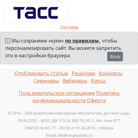
Партнеры
Мы сохраняем «куки»
по правилам,
чтобы
персонализировать сайт. Вы можете запретить
это в настройках браузера
Ясно
Опубликовать статью
Рецензии
Конкурсы
Семинары
Вебинары
Курсы
Пользовательское соглашение
Политика
конфиденциальности
Оферта
© 2016 – 2026 Всероссийский журнал «Воспитатель детского сада»
ISSN: 2782 – 4020, УДК 373.24, ББК 74.147.1, Авт. знак B77
СМИ ЭЛ № ФС 77 – 65250 от 01.04.2016, г. Москва
Email: info@vospitatelds.ru