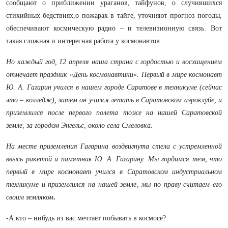
сообщают о приближении ураганов, тайфунов, о случившихся
стихийных бедствиях,о пожарах в тайге, уточняют прогноз погоды,
обеспечивают космическую радио – и телевизионную связь. Вот
такая сложная и интересная работа у космонавтов.
Но каждый год, 12 апреля наша страна с гордостью и восхищением
отмечает праздник «День космонавтики». Первый в мире космонавт
Ю. А. Гагарин учился в нашем городе Саратове в техникуме (сейчас
это – колледж), затем он учился летать в Саратовском аэроклубе, и
приземлился после первого полета тоже на нашей Саратовской
земле, за городом Энгельс, около села Смеловка.
На месте приземления Гагарина воздвигнута стела с устремленной
ввысь ракетой и памятник Ю. А. Гагарину. Мы гордимся тем, что
первый в мире космонавт учился в Саратовском индустриальном
техникуме и приземлился на нашей земле, мы по праву считаем его
своим земляком
.
-А кто – нибудь из вас мечтает побывать в космосе?