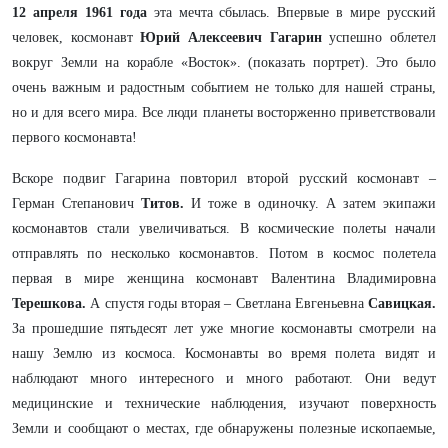
12 апреля 1961 года
эта мечта сбылась. Впервые в мире русский
человек, космонавт
Юрий Алексеевич Гагарин
успешно облетел
вокруг Земли на корабле «Восток». (показать портрет). Это было
очень важным и радостным событием не только для нашей страны,
но и для всего мира. Все люди планеты восторженно приветствовали
первого космонавта!
Вскоре подвиг Гагарина повторил второй русский космонавт –
Герман Степанович
Титов.
И тоже в одиночку. А затем экипажи
космонавтов стали увеличиваться. В космические полеты начали
отправлять по несколько космонавтов. Потом в космос полетела
первая в мире женщина космонавт Валентина Владимировна
Терешкова.
А спустя годы вторая – Светлана Евгеньевна
Савицкая.
За прошедшие пятьдесят лет уже многие космонавты смотрели на
нашу Землю из космоса. Космонавты во время полета видят и
наблюдают много интересного и много работают. Они ведут
медицинские и технические наблюдения, изучают поверхность
Земли и сообщают о местах, где обнаружены полезные ископаемые,