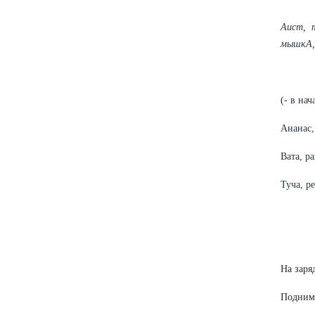
Аист, 
мышкА, 
(- в нач
Ананас,
Вата, р
Туча, р
На заря
Поднима