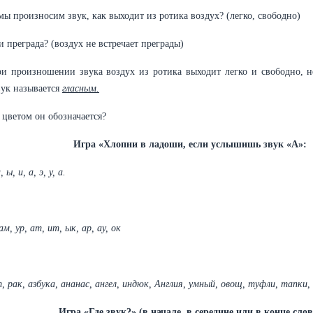
 мы произносим звук, как выходит из ротика воздух? (легко, свободно)
ли преграда? (воздух не встречает преграды)
и произношении звука воздух из ротика выходит легко и свободно, не
вук называется
гласным.
 цветом он обозначается?
Игра «Хлопни в ладоши, если услышишь звук «А»:
а, ы, и, а, э, у, а.
ам, ур, ат, ит, ык, ар, ау, ок
т, рак, азбука, ананас, ангел, индюк, Англия, умный, овощ, туфли, тапки,
Игра «Где звук?» (в начале, в середине или в конце слов