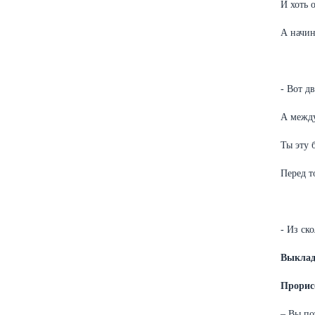
И хоть 
А начин
- Вот д
А между
Ты эту 
Перед т
- Из ск
Выклад
Прорис
– Вы по