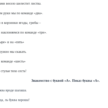
ами весело шелестит листва.
м руки мы по команде «два».
 в корзинки ягоды, грибы –
наклоняемся по команде «три».
ыре» и на «пять»
ружно мы скакать.
о команде «шесть»
стулья тихо сесть!
Знакомство с буквой «А». Показ буквы «А».
уква вроде шалаша.
да, ль буква хороша!