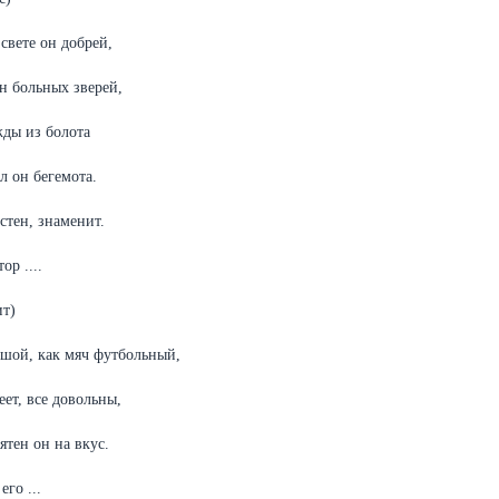
 свете он добрей,
н больных зверей,
ды из болота
 он бегемота.
стен, знаменит.
ор ....
т)
шой, как мяч футбольный,
еет, все довольны,
ятен он на вкус.
его ...