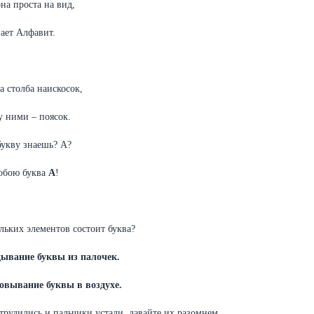
она проста на вид,
ает Алфавит.
ва столба наискосок,
 ними – поясок.
букву знаешь? А?
обою буква
А
!
ольких элементов состоит буква?
ывание буквы из палочек.
овывание буквы в воздухе.
трудились и пальчики устали, давайте их разомнем.