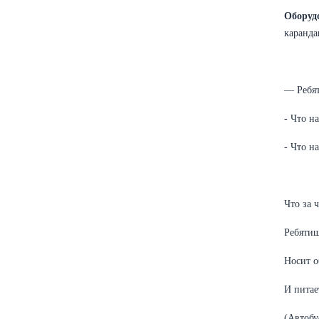
Оборуд
каранда
— Ребят
- Что н
- Что н
Что за 
Ребятиш
Носит о
И питае
(Автобу