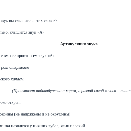
 звук вы слышите в этих словах?
льно, слышится звук «А».
Артикуляция звука
.
те вместе произнесем звук «А».
 рот открываем
асково качаем.
(Произносят индивидуально и хором, с разной силой голоса – тише,
око открыт.
окойны (не напряжены и не округлены).
языка находится у нижних зубов, язык плоский.