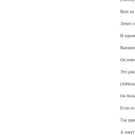
Всех на
Лечит о
И однаж
Вытащил
Он изве
Это докт
(Айболи
Он боль
Если сп
Так при
А зовут 