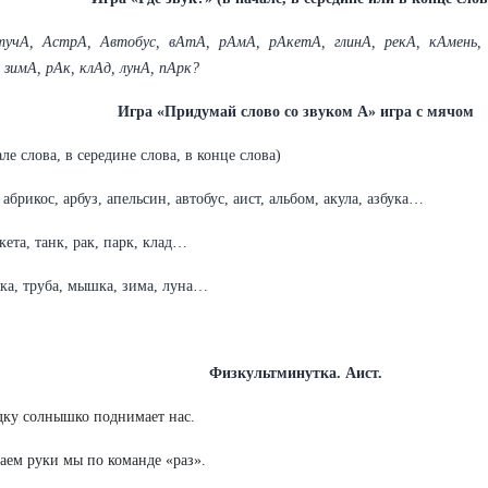
тучА, АстрА, Автобус, вАтА, рАмА, рАкетА, глинА, рекА, кАмень,
зимА, рАк, клАд, лунА, пАрк?
Игра «Придумай слово со звуком А» игра с мячом
але слова, в середине слова, в конце слова)
 абрикос, арбуз, апельсин, автобус, аист, альбом, акула, азбука…
акета, танк, рак, парк, клад…
ека, труба, мышка, зима, луна…
Физкультминутка. Аист.
дку солнышко поднимает нас.
ем руки мы по команде «раз».