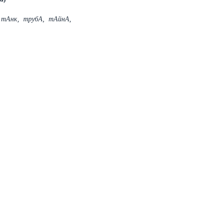
 тАнк, трубА, тАйнА,