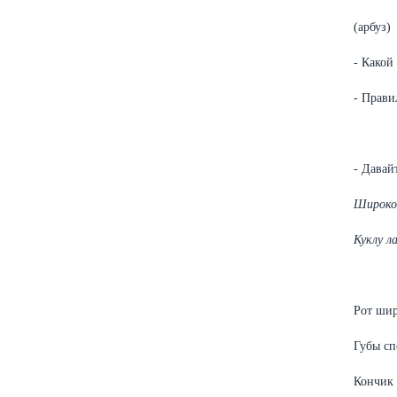
(арбуз)
- Какой
- Прави
- Давай
Широко
Куклу л
Рот шир
Губы сп
Кончик 