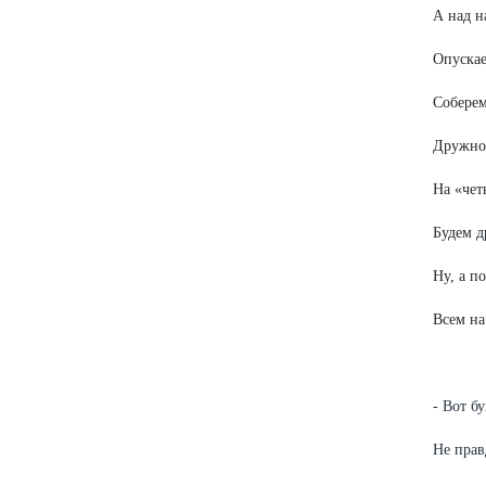
А над н
Опускае
Соберем
Дружно 
На «чет
Будем д
Ну, а п
Всем на 
- Вот б
Не прав