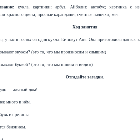
ование:
кукла, картинки: арбуз, Айболит, автобус; картинка с и
ши красного цвета, простые карандаши, счетные палочки, мяч.
Ход занятия
а, у нас в гостях сегодня кукла. Ее зовут Аня. Она приготовила для вас з
азывают звуком? (это то, что мы произносим и слышим)
азывают буквой? (это то, что мы пишем и видим)
Отгадайте загадки.
чудо — желтый дом!
ек много в нём.
бувь из резины
тся бензином.
с)