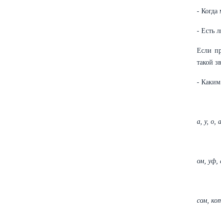
- Когда
- Есть 
Если пр
такой з
- Каким
а, у, о, 
ом, уф, 
сом, ко