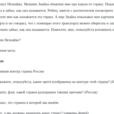
овут Незнайка. Мальчик Знайка объяснял мне про какую-то страну. Показ
 а я забыл, как она называется. Ребята, вместе с воспитателем посмотрите
ите мне как называется эта страна. А еще Знайка показывал мне картин
рта и он говорил, что с помощью этого транспорта можно оберегать и защ
ению забыл, как она называется. Помогите, мне, пожалуйста вспомнить 
ем Незнайке?
вная часть:
еда
.
чиваю контур страны России
скажите, пожалуйста, какие цвета изображены на контуре этой страны?
(б
ите, флаг, какой страны разукрашен такими цветами?
(Россия)
ьно, это странна в которой мы живём.
е, а мы должны защищать нашу страну?
(ответы детей)