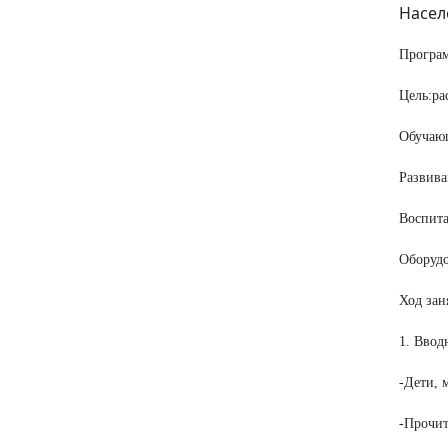
Насел
Програм
Цель:ра
Обучающ
Развива
Воспита
Оборудо
Ход зан
1. Вводн
-Дети, 
-Прочи