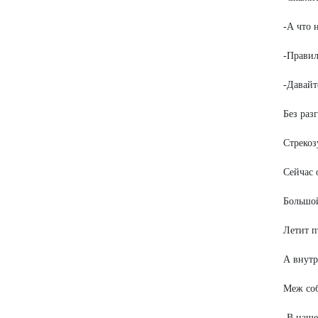
-А что 
-Правил
-Давайт
Без раз
Стрекоз
Сейчас 
Большо
Летит п
А внутр
Меж со
-В наше