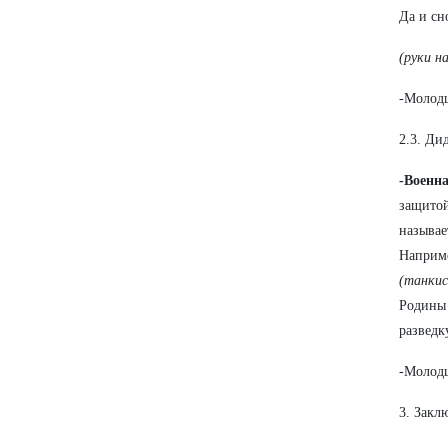
Да и сн
(руки н
-Молод
2.3. Ди
-Военн
защито
называе
Наприме
(танки
Родины
разведк
-Молодц
3. Закл