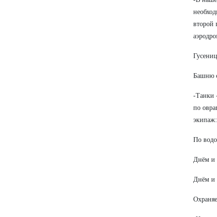
необхо
второй 
аэродро
Гусениц
Башню 
-Танки 
по овра
экипаж:
По водо
Днём и 
Днём и 
Охраняе