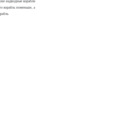
шие надводные корабли
то корабль поменьше, а
рабль.