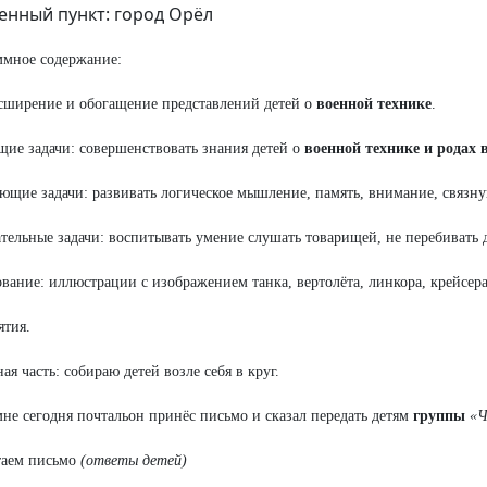
енный пункт: город Орёл
мное содержание:
сширение и обогащение представлений детей о
военной технике
.
ие задачи: совершенствовать знания детей о
военной технике и родах 
ющие задачи: развивать логическое мышление, память, внимание, связну
тельные задачи: воспитывать умение слушать товарищей, не перебивать 
вание: иллюстрации с изображением танка, вертолёта, линкора, крейсер
ятия.
ая часть: собираю детей возле себя в круг.
мне сегодня почтальон принёс письмо и сказал передать детям
группы
«Ч
таем письмо
(ответы детей)