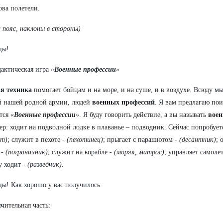
ова полетели.
а пояс, наклоны в стороны)
цы!
дактическая игра
«
Военные профессии
»
ая техника
помогает бойцам и на море, и на суше, и в воздухе. Всюду мы
й нашей родной армии, людей
военных профессий
. Я вам предлагаю пои
тся
«
Военные профессии
»
. Я буду говорить действие, а вы называть
воен
р: ходит на подводной лодке в плаванье – подводник. Сейчас попробуете
ст)
; служит в пехоте -
(пехотинец)
; прыгает с парашютом -
(десантник)
; 
 -
(пограничник)
; служит на корабле -
(моряк, матрос)
; управляет самоле
у ходит -
(разведчик)
.
ы! Как хорошо у вас получилось.
ючительная часть: