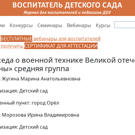
ии
Конкурсы
Семинары
Вебинары
Курсы
БЕСПЛАТНЫЕ
вебинары для воспитателей
получить
СЕРТИФИКАТ ДЛЯ АТТЕСТАЦИИ
седа о военной технике Великой оте
ны» средняя группа
: Жугина Марина Анатольевновна
изация: Детский сад
енный пункт: город Орёл
: Морозова Ирина Владимировна
изация: Детский сад