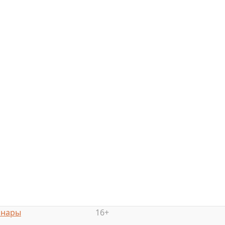
инары
16+