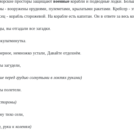
морские просторы защищают
военные
корабли и подводные лодки. Боль
ры - вооружены орудиями, пулеметами, крылатыми ракетами. Крейсер - э
ец - корабль сторожевой. На корабле есть капитан. Он в ответе за весь ко
ы, вы отгадали все загадки.
зкультминутка.
верное, немножко устали, Давайте отдохнём.
ы загудели,
ие перед грудью согнутыми в локтях руками)
ы полетели.
 стороны)
ну тихо сели,
и, руки к коленям)