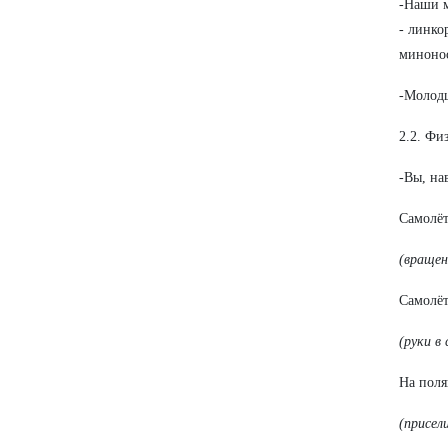
-Наши 
- линко
минонос
-Молодц
2.2. Фи
-Вы, на
Самолёт
(вращен
Самолёт
(руки в
На поля
(присел