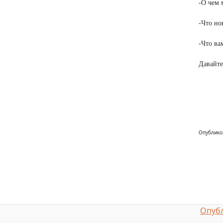
-О чем 
-Что но
-Что ва
Давайте
Опублико
Опубл