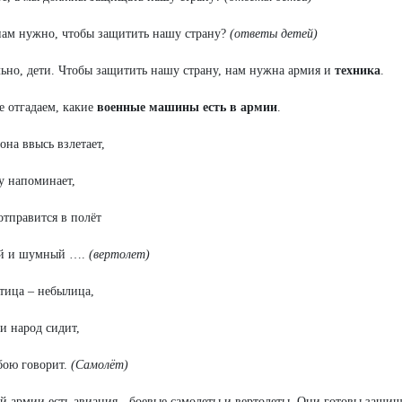
нам нужно, чтобы защитить нашу страну?
(ответы детей)
ьно, дети. Чтобы защитить нашу страну, нам нужна армия и
техника
.
е отгадаем, какие
военные машины есть в армии
.
гона ввысь взлетает,
у напоминает,
отправится в полёт
й и шумный ….
(вертолет)
тица – небылица,
и народ сидит,
бою говорит.
(Самолёт)
й армии есть авиация - боевые самолеты и вертолеты. Они готовы защищ