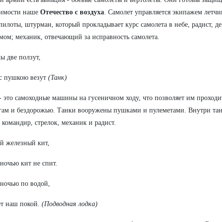
димости наше
Отечество с воздуха
. Самолет управляется экипажем летчи
пилоты, штурман, который прокладывает курс самолета в небе, радист, д
мом; механик, отвечающий за исправность самолета.
ы две ползут,
с пушкою везут
(Танк)
- это самоходные машины на гусеничном ходу, что позволяет им проходи
гам и бездорожью. Танки вооружены пушками и пулеметами. Внутри танк
 командир, стрелок, механик и радист.
й железный кит,
ночью кит не спит.
ночью по водой,
т наш покой.
(Подводная лодка)