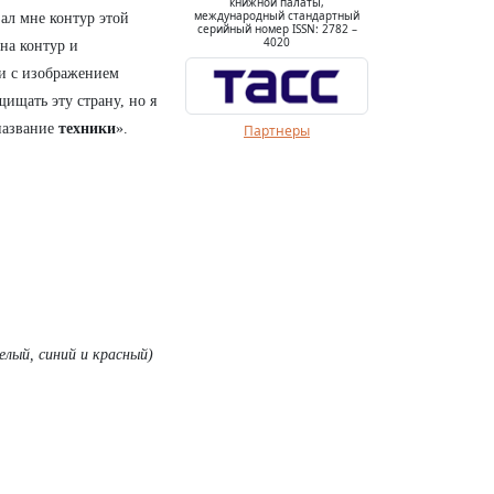
книжной палаты,
международный стандартный
ал мне контур этой
серийный номер ISSN: 2782 –
4020
 на контур и
ки с изображением
ищать эту страну, но я
название
техники
».
Партнеры
елый, синий и красный)