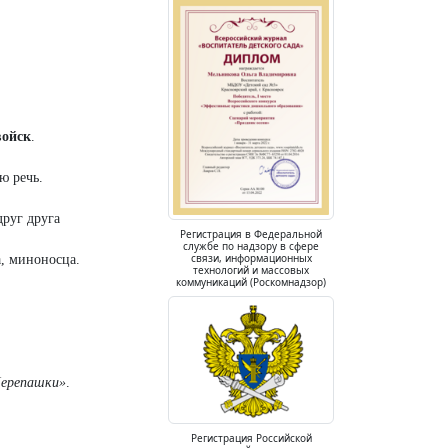
войск
.
ю речь.
друг друга
Регистрация в Федеральной
службе по надзору в сфере
связи, информационных
а, миноносца.
технологий и массовых
коммуникаций (Роскомнадзор)
ерепашки»
.
Регистрация Российской