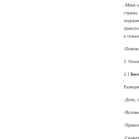
-Меня з
страны,
подскаж
транспо
к сожал
-Помож
2. Осно
2.1
Бес
Развора
-Дети, 
-Вспомн
-Правил
-Скажит