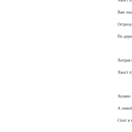
Хвост 
Вам зна
Острозу
По дере
Хитрая 
Хвост п
Хозяин 
А зимо
Спит в 