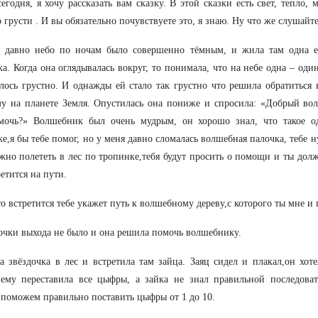
сегодня, я хочу рассказать вам сказку. В этой сказки есть свет, тепло,
 грусти . И вы обязательно почувствуете это, я знаю. Ну что же слушайт
 давно небо по ночам было совершенно тёмным, и жила там одна ед
ка. Когда она оглядывалась вокруг, то понимала, что на небе одна – оди
лось грустно. И однажды ей стало так грустно что решила обратиться
у на планете Земля. Опустилась она пониже и спросила: «Добрый в
мочь?» Волшебник был очень мудрым, он хорошо знал, что такое од
ке,я бы тебе помог, но у меня давно сломалась волшебная палочка, тебе 
жно полететь в лес по тропинке,тебя будут просить о помощи и ты дол
ретится на пути.
то встретится тебе укажет путь к волшебному дереву,с которого ты мне и
очки выхода не было и она решила помочь волшебнику.
а звёздочка в лес и встретила там зайца. Заяц сидел и плакал,он хоте
ему переставила все цыфры, а зайка не знал правильной последоват
 поможем правильно поставить цыфры от 1 до 10.