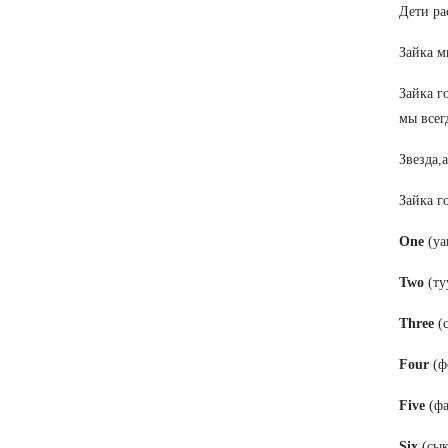
Дети ра
Зайка м
Зайка г
мы всег
Звезда,
Зайка г
One
(уа
Two
(ту
Three
(с
Four
(ф
Five
(фа
Six
(сык