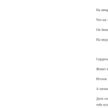
На овча
Что ни 
Он бежи
На овцу
Сердиты
Живет в
Иголок 
А нитки
Дети от
тебе ну