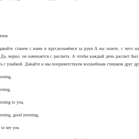
ятия
давайте станем с вами в круг,возьмёмся за руки.А вы знаете, с чего н
. Да, верно, он начинается с рассвета. А чтобы каждый день рассвет б
ть с улыбкой. Давайте и мы поприветствуем волшебным стишком друг др
rning,
rning,
rning to you,
rning, good morning,
 to see you.