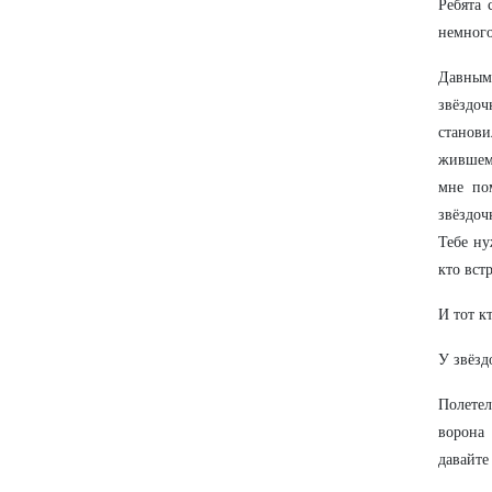
Ребята 
немного
Давным
звёздоч
станови
жившем
мне по
звёздоч
Тебе ну
кто вст
И тот к
У звёзд
Полетел
ворона 
давайте