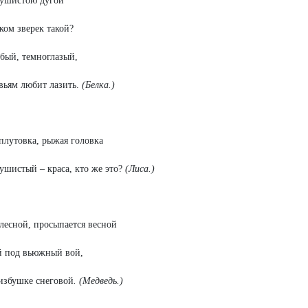
пушистою дугой
ком зверек такой?
бый, темноглазый,
вьям любит лазить.
(Белка.)
плутовка, рыжая головка
ушистый – краса, кто же это?
(Лиса.)
лесной, просыпается весной
й под вьюжный вой,
избушке снеговой
. (Медведь.)