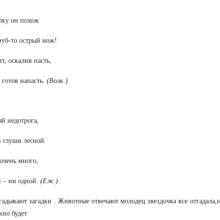
рку он похож
зуб-то острый нож!
т, оскалив пасть,
 готов напасть.
(Волк.)
й недотрога,
 глуши лесной.
очень много,
 – ни одной.
(Еж.)
гадывают загадки . Животные отвечают молодец звездочка все отгадала,
жно будет