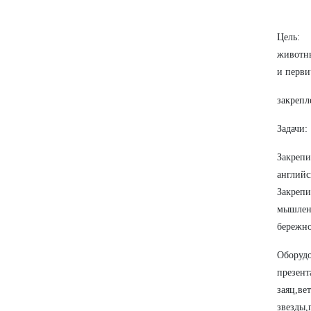
Цель:
животны
и перви
закрепл
Задачи:
Закрепи
англий
Закреп
мышлени
бережно
Оборуд
презе
заяц,в
звезды,