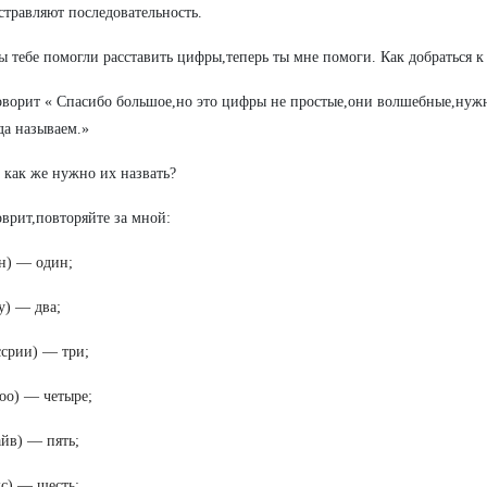
стравляют последовательность.
ы тебе помогли расставить цифры,теперь ты мне помоги. Как добраться 
оворит « Спасибо большое,но это цифры не простые,они волшебные,нужно
да называем.»
а как же нужно их назвать?
оврит,повторяйте за мной:
н) — один;
у) — два;
срии) — три;
оо) — четыре;
йв) — пять;
с) — шесть;