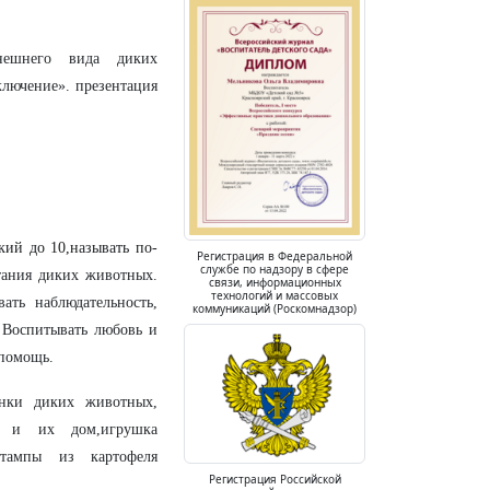
нешнего вида диких
ключение».
презентация
кий до 10,называть по-
Регистрация в Федеральной
службе по надзору в сфере
итания диких животных.
связи, информационных
технологий и массовых
ать наблюдательность,
коммуникаций (Роскомнадзор)
. Воспитывать любовь и
 помощь.
инки диких животных,
е и их дом,игрушка
штампы из картофеля
Регистрация Российской