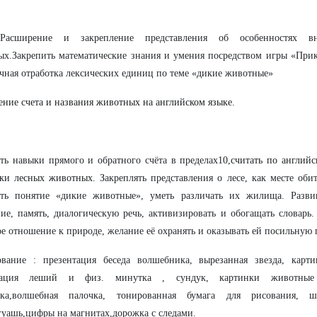
Расширение и закрепление представления об особенностях в
х.Закрепить математические знания и умения посредством игры «При
чная отработка лексических единиц по теме «дикие животные»
ение счета и названия животных на английском языке.
ть навыки прямого и обратного счёта в пределах10,
считать по английс
ски лесных животных. З
акреплять представления о лесе, как месте об
ить понятие «дикие животные», уметь различать их жилища. Развив
е, память, диалогическую речь, активизировать и обогащать словарь
е отношение к природе, желание её охранять и оказывать ей посильную
ование : презентация беседа волшебника, вырезанная звезда, карт
нтация леший и физ. минутка , сундук, картинки животны
етка,волшебная палочка, тонированная бумага для рисования, 
гуашь,цифры на магнитах,дорожка с следами.