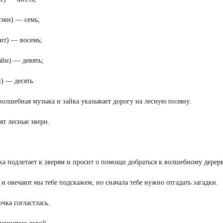
эвн) — семь;
ит) — восемь;
йн) — девять;
) — десять.
волшебная музыка и зайка указывает дорогу на лесную поляну.
ят лесные звери.
ка подлетает к зверям и просит о помощи добраться к волшебному дерерв
 и овечают мы тебе подскажем, но сначала тебе нужно отгадать загадки.
очка согластлась.