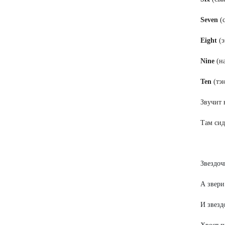
Seven
(с
Eight
(э
Nine
(на
Ten
(тэн
Звучит 
Там сид
Звездоч
А звери
И звезд