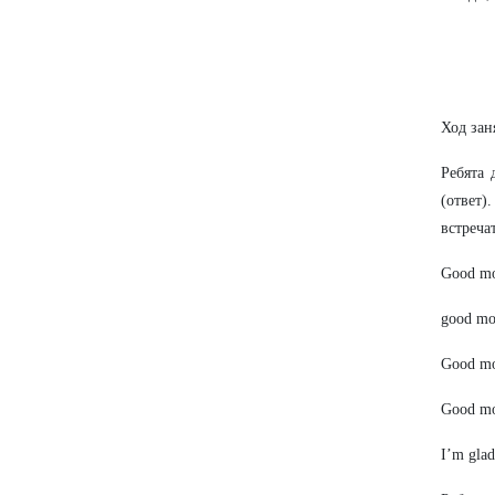
Ход зан
Ребята 
(ответ)
встреча
Good mo
good mo
Good mo
Good mo
I’m glad