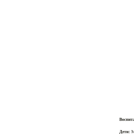
Воспит
Дети:
М