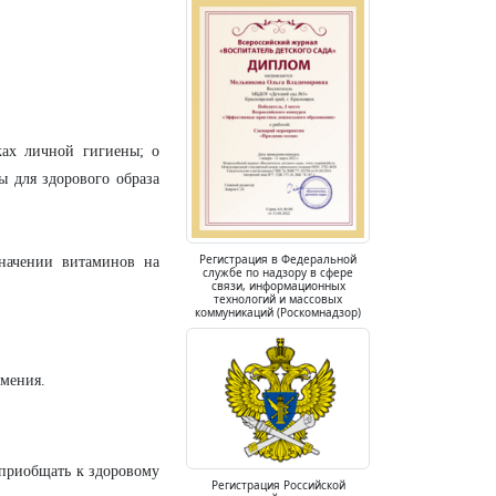
ках личной гигиены; о
ы для здорового образа
Регистрация в Федеральной
значении витаминов на
службе по надзору в сфере
связи, информационных
технологий и массовых
коммуникаций (Роскомнадзор)
умения.
 приобщать к здоровому
Регистрация Российской