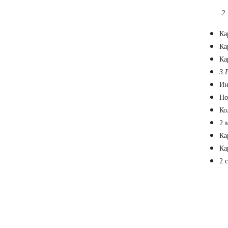
2
Ка
Ка
Ка
3.
Ин
Но
Ко
2 
Ка
Ка
2 