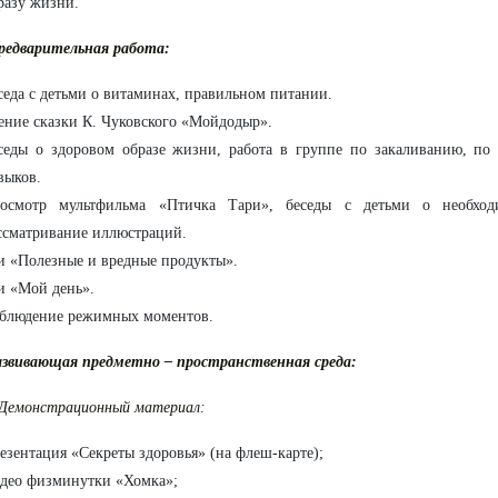
разу жизни.
редварительная работа:
седа с детьми о витаминах, правильном питании.
ение сказки К. Чуковского «Мойдодыр».
седы о здоровом образе жизни, работа в группе по закаливанию, по
выков.
осмотр мультфильма «Птичка Тари», беседы с детьми о необход
ссматривание иллюстраций.
и «Полезные и вредные продукты».
и «Мой день».
блюдение режимных моментов.
азвивающая предметно – пространственная среда:
.Демонстрационный материал:
езентация «Секреты здоровья» (на флеш-карте);
део физминутки «Хомка»;