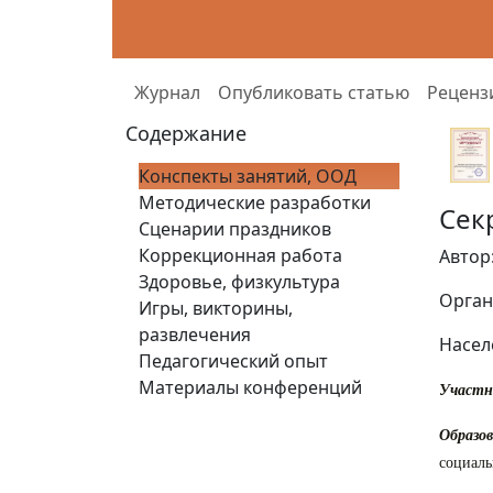
Журнал
Опубликовать статью
Реценз
Содержание
Конспекты занятий, ООД
Методические разработки
Сек
Сценарии праздников
Коррекционная работа
Автор
Здоровье, физкультура
Орган
Игры, викторины,
развлечения
Насел
Педагогический опыт
Материалы конференций
Участн
Образо
социаль