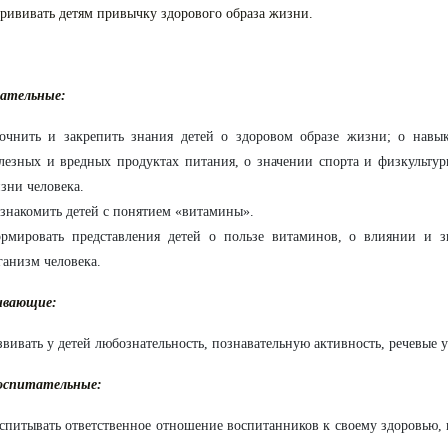
ививать детям привычку здорового образа жизни.
вательные:
очнить и закрепить знания детей о здоровом образе жизни; о навы
лезных и вредных продуктах питания, о значении спорта и физкультур
зни человека.
знакомить детей с понятием «витамины».
рмировать представления детей о пользе витаминов, о влиянии и 
ганизм человека.
ивающие:
звивать у детей любознательность, познавательную активность, речевые 
оспитательные:
спитывать ответственное отношение воспитанников к своему здоровью,