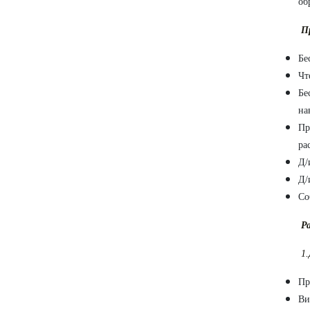
об
П
Бе
Чт
Бе
на
Пр
ра
Д/
Д/
Со
Р
1
Пр
Ви