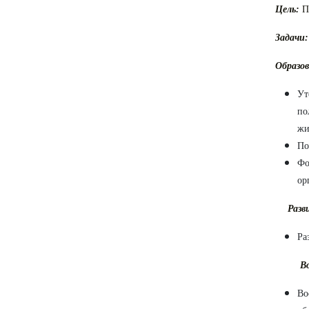
Цель:
Пр
Задачи:
Образо
Ут
по
жи
По
Фо
ор
Разв
Ра
В
Во