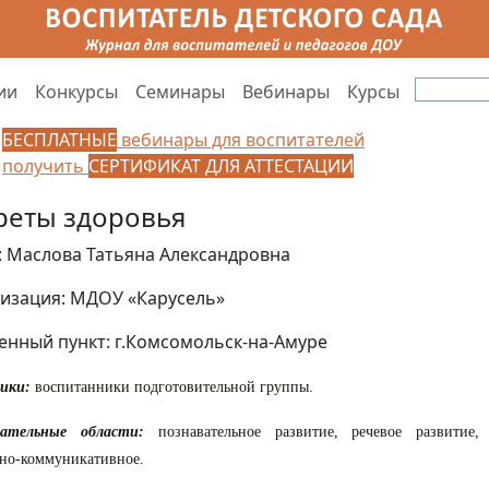
ии
Конкурсы
Семинары
Вебинары
Курсы
БЕСПЛАТНЫЕ
вебинары для воспитателей
получить
СЕРТИФИКАТ ДЛЯ АТТЕСТАЦИИ
реты здоровья
: Маслова Татьяна Александровна
изация: МДОУ «Карусель»
енный пункт: г.Комсомольск-на-Амуре
ики:
воспитанники подготовительной группы.
вательные области:
познавательное развитие, речевое развитие, 
но-коммуникативное.