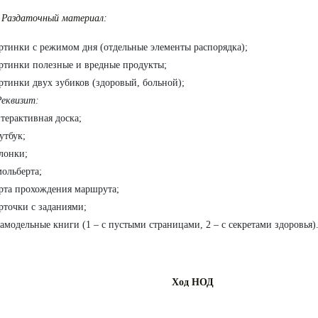
. Раздаточный материал:
ртинки с режимом дня (отдельные элементы распорядка);
ртинки полезные и вредные продукты;
ртинки двух зубиков (здоровый, больной);
Реквизит:
терактивная доска;
утбук;
лонки;
мольберта;
рта прохождения маршрута;
рточки с заданиями;
самодельные книги (1 – с пустыми страницами, 2 – с секретами здоровья)
Ход НОД