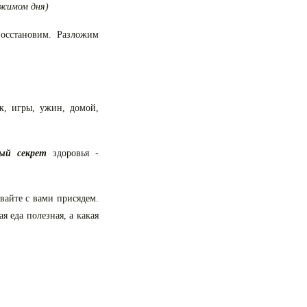
ежимом дня)
восстановим. Разложим
ик, игры, ужин, домой,
вый секрет
здоровья -
вайте с вами присядем.
я еда полезная, а какая