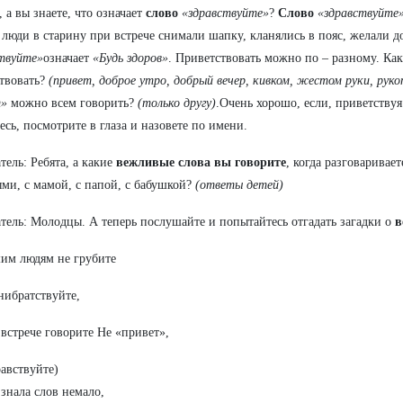
, а вы знаете, что означает
слово
«здравствуйте»
?
Слово
«здравствуйте
 люди в старину при встрече снимали шапку, кланялись в пояс, желали д
твуйте»
означает
«Будь здоров»
. Приветствовать можно по – разному. Ка
твовать?
(привет, доброе утро, добрый вечер, кивком, жестом руки, ру
т»
можно всем говорить?
(только другу)
.Очень хорошо, если, приветствуя
есь, посмотрите в глаза и назовете по имени.
тель: Ребята, а какие
вежливые слова вы говорите
, когда разговаривает
ми, с мамой, с папой, с бабушкой?
(ответы детей)
тель: Молодцы. А теперь послушайте и попытайтесь отгадать загадки о
в
им людям не грубите
нибратствуйте,
встрече говорите Не «привет»,
авствуйте)
знала слов немало,