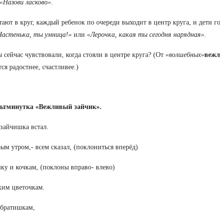
«Назови ласково»
.
тают в круг, каждый ребенок по очереди выходит в центр круга, и дети г
Настенька, ты умница!»
или
«Лерочка, какая ты сегодня нарядная»
.
ы сейчас чувствовали, когда стояли в центре круга? (От
«волшебных»
вежл
тся радостнее, счастливее.)
ьтминутка «Вежливый зайчик».
 зайчишка встал.
рым утром,- всем сказал, (поклониться вперёд)
у и кочкам, (поклоны вправо- влево)
им цветочкам.
 братишкам,