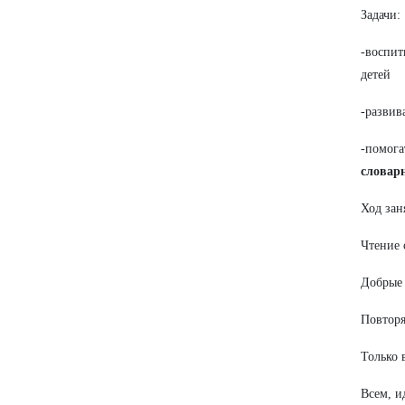
Задачи:
-воспи
детей
-развив
-помога
словарн
Ход зан
Чтение 
Добры
Повторя
Только 
Всем, и