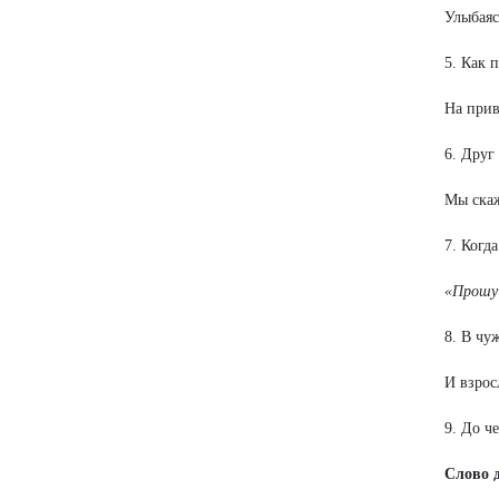
Улыбаяс
5. Как 
На при
6. Друг
Мы ск
7. Когд
«Прошу 
8. В чу
И взрос
9. До ч
Слово 