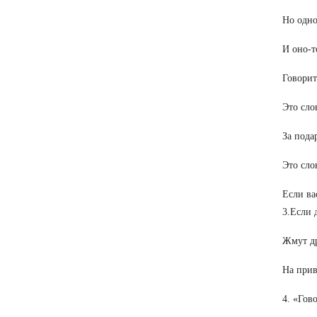
Но одно
И оно-т
Говорит
Это сло
За пода
Это сло
Если ва
3.Если 
Жмут др
На прив
4. «Гов