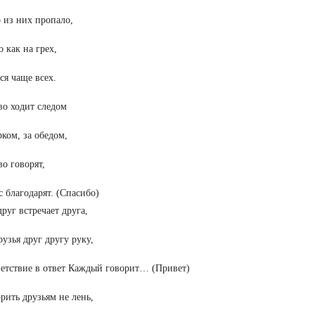
 из них пропало,
о как на грех,
ся чаще всех.
во ходит следом
рком, за обедом,
во говорят,
с благодарят. (Спасибо)
друг встречает друга,
узья друг другу руку,
етствие в ответ Каждый говорит… (Привет)
орить друзьям не лень,