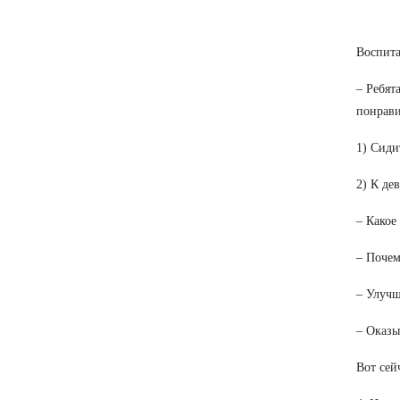
Воспита
– Ребят
понрави
1) Сиди
2) К де
– Какое
– Почем
– Улучш
– Оказы
Вот сей