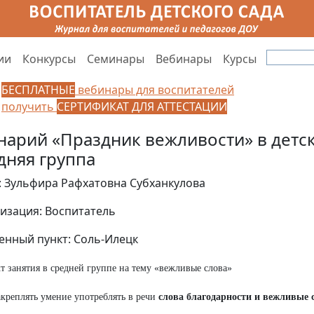
ии
Конкурсы
Семинары
Вебинары
Курсы
БЕСПЛАТНЫЕ
вебинары для воспитателей
получить
СЕРТИФИКАТ ДЛЯ АТТЕСТАЦИИ
нарий «Праздник вежливости» в детск
дняя группа
: Зульфира Рафхатовна Субханкулова
изация: Воспитатель
енный пункт: Соль-Илецк
т занятия в средней группе на тему «вежливые слова»
акреплять умение употреблять в речи
слова благодарности и вежливые 