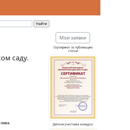
Мои заявки
Сертификат за публикацию
статьи
ом саду.
слова
.
Диплом участника конкурса