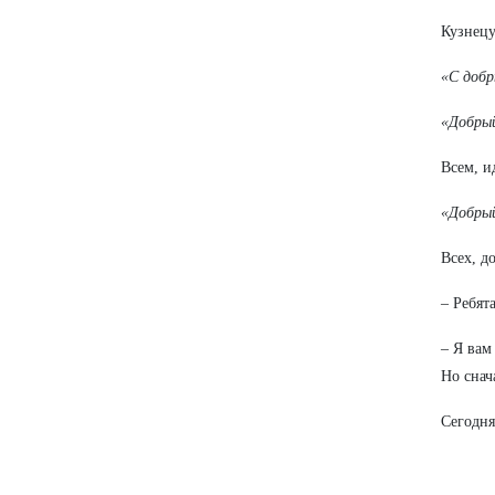
Кузнецу,
«С доб
«Добрый
Всем, и
«Добрый
Всех, д
– Ребят
– Я вам
Но снач
Сегодня