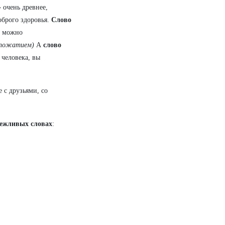
»
очень древнее,
оброго здоровья.
Слово
к можно
копожатием)
А
слово
 человека, вы
е с друзьями, со
ежливых словах
: