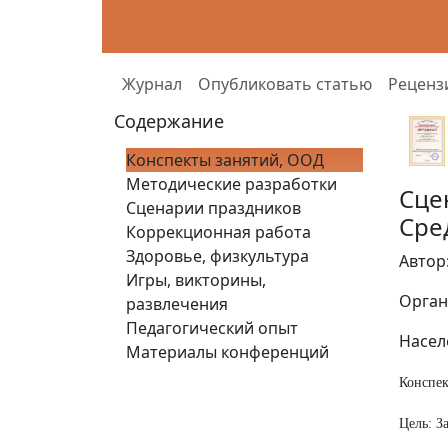
Журнал
Опубликовать статью
Реценз
Содержание
Конспекты занятий, ООД
Методические разработки
Сце
Сценарии праздников
Сре
Коррекционная работа
Здоровье, физкультура
Автор
Игры, викторины,
Орган
развлечения
Педагогический опыт
Насел
Материалы конференций
Конспек
Цель: З