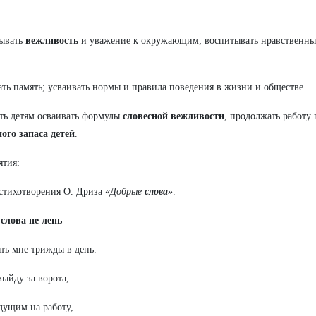
тывать
вежливость
и уважение к окружающим; воспитывать нравственные
ать память; усваивать нормы и правила поведения в жизни и обществе
ть детям осваивать формулы
словесной вежливости
, продолжать работу
ого запаса детей
.
ятия:
стихотворения О. Дриза
«Добрые
слова
»
.
е
слова не лень
ть мне трижды в день.
выйду за ворота,
дущим на работу, –