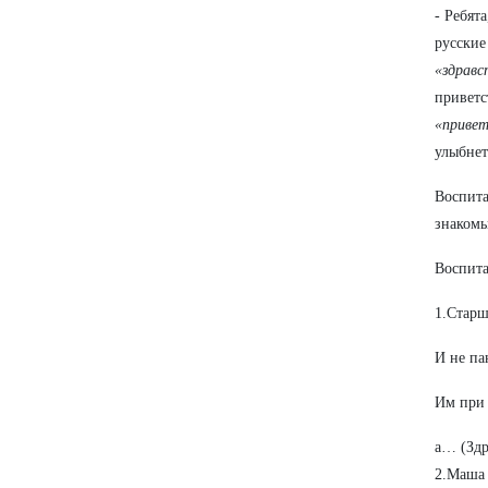
- Ребята
русские
«здравс
приветс
«приве
улыбнет
Воспита
знакомы
Воспита
1.
Старш
И не па
Им при 
а… (Здр
2.Маша 