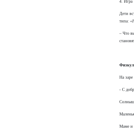
4. Игра
Дети вс
типа:
«
– Что в
становя
Физкул
На заре
- С доб
Солнышк
Маленьк
Маме и