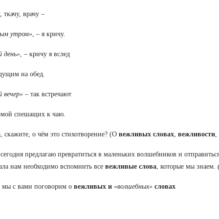
 ткачу, врачу –
рым утром»
, – я кричу.
 день»
, – кричу я вслед
дущим на обед.
 вечер»
– так встречают
омой спешащих к чаю.
а, скажите, о чём это стихотворение? (О
вежливых словах
,
вежливости
,
 сегодня предлагаю превратиться в маленьких волшебников и отправитьс
ала нам необходимо вспомнить все
вежливые слова
, которые мы знаем.
 мы с вами поговорим о
вежливых и
«волшебных»
словах