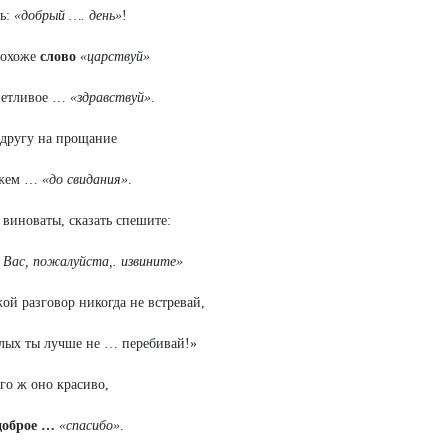
ь:
«добрый …. день»
!
похоже
слово
«царствуй»
ветливое …
«здравствуй»
.
 другу на прощание
ажем …
«до свидания»
.
а виноваты, сказать спешите:
Вас, пожалуйста,. извините»
жой разговор никогда не встревай,
лых ты лучше не … перебивай!»
его ж оно красиво,
доброе …
«спасибо»
.