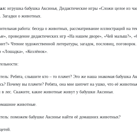
ал:
игрушка бабушка Аксинья, Дидактические игры «Сложи целое из час
. Загадки о животных.
ительная работа: беседа о животных, рассматривание иллюстраций на т
е», проведение дидактических игр «На нашем дворе», «Чей малыш?», «
чит?» Чтение художественной литературы, загадок, пословиц, поговорок.
о «Лошадка», «Козлёнок».
тельности:
тель: Ребята, слышите кто – то плачет? Это же наша знакомая бабушка Ак
сь? Почему вы плачете? Ребята, она мне шепчет на ушко, что её животны
 в лес. Скажите, какие животные живут у бабушки Аксиньи.
домашние животные.
тель: поможем бабушке Аксинье найти её домашних животных?
детей.