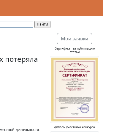
Мои заявки
Сертификат за публикацию
статьи
х потеряла
Диплом участника конкурса
вместной деятельности.