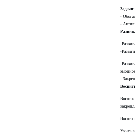
Задачи:
- Обога
- Актив
Развив
-Развив
-Развит
-Развив
эмоцион
- Закре
Воспит
Воспита
закрепл
Воспиты
Учить в