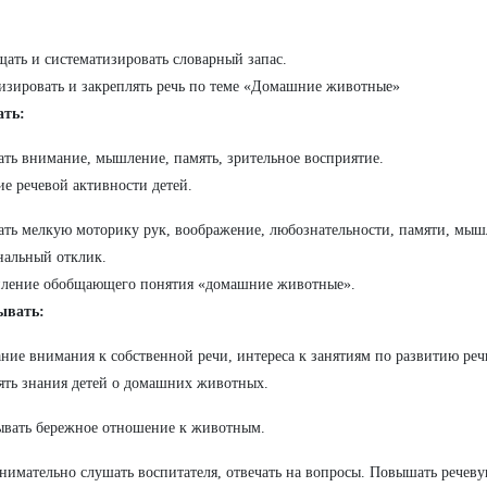
щать и систематизировать словарный запас.
изировать и закреплять речь по теме «Домашние животные»
ать:
ать внимание, мышление, память, зрительное восприятие.
ие речевой активности детей.
ать мелкую моторику рук, воображение, любознательности, памяти, мыш
альный отклик.
пление обобщающего понятия «домашние животные».
ывать:
ние внимания к собственной речи, интереса к занятиям по развитию реч
ять знания детей о домашних животных.
вать бережное отношение к животным.
нимательно слушать воспитателя, отвечать на вопросы. Повышать речеву