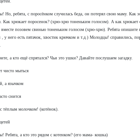
детей.
! Но, ребята, с поросёнком случилась беда, он потерял свою маму. Как 
). Как хрюкает поросенок? (хрю-хрю тоненьким голосом). А как хрюкает 
 вместе позовем свинью тоненьким голосом (хрю-хрю). Ребята опишите 
 , у него есть пятачок, хвостик крючком и т.д.) Молодцы! справились, п
.
ите, а кто ещё спрятался? Чьи это ушки? Давайте послушаем загадку.
т чисто мыться
й, а язычком
асто снится
с тёплым молочком! (котёнок).
детей
! Ребята, а кто это рядом с котенком? (его мама- кошка)