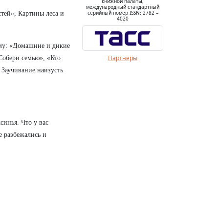
книжной палаты,
международный стандартный
серийный номер ISSN: 2782 –
тей», Картины леса и
4020
ему: «Домашние и дикие
Партнеры
Собери семью», «Кто
 Заучивание наизусть
синья. Что у вас
е разбежались и