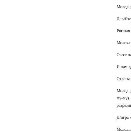
Молодц
Давайте
Рогатая
Молока 
Съест н
И нам д
Ответы 
Молодцы
му-му).
разрезн
Д/игра 
Молодцы