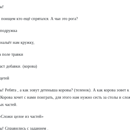
ы!
 поищем кто ещё спрятался. А чьи это рога?
 подружка
нальёт нам кружку,
а поле травки
аст добавки. (корова)
детей
! Ребята , а как зовут детеныша коровы? (теленок). А как корова зовет к
 Корова хочет с нами поиграть, для этого нам нужно сесть за столы и сло
ых частей.
«Сложи целое из частей»
! Справились с заданием .