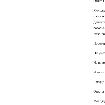
Ответы 
Молодцы
(свинья
Давайте
розовый
спасибо
Посмотр
Он умее
Не водо
И ему ч
Блюдце 
Ответы 
Молодцы