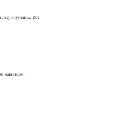
в лесу очутились. Вот
том животном: