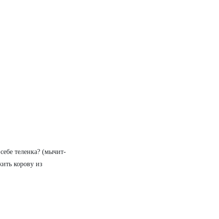
 себе теленка? (мычит-
жить корову из