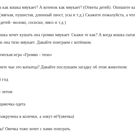
 а как кошка мяукает? А котенок как мяукает? (Ответы детей). Опишите ка
(мягкая, пушистая, длинный хвост, усы и т.д.) Скажите пожалуйста, а ч
детей- молоко, сосиски, мясо и т.д.)
ошка хочет кушать она громко мяукает. Скажи те как? А когда кошка сытая
и она тихо мяукает. Давайте поиграем с котёнком.
ческая игра «Громко - тихо»
ите чьи это копытца? Давайте послушаем загадку об этом животном:
 год
 летом
дамочка одета
закручена в колечки, а зовут её?(овечка)
! Овечка тоже хочет с нами поиграть.