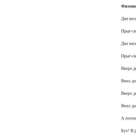
Физмин
Две вес
Прыг-ск
Две вес
Прыг-ск
Вверх д
Вниз до
Вверх д
Вниз до
А пото
Бух! В 