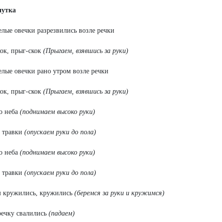
утка
елые овечки разрезвились возле речки
ок, прыг-скок
(Прыгаем, взявшись за руки)
елые овечки рано утром возле речки
ок, прыг-скок
(Прыгаем, взявшись за руки)
о неба
(поднимаем высоко руки)
 травки
(опускаем руки до пола)
о неба
(поднимаем высоко руки)
 травки
(опускаем руки до пола)
м кружились, кружились
(беремся за руки и кружимся)
речку свалились
(падаем)