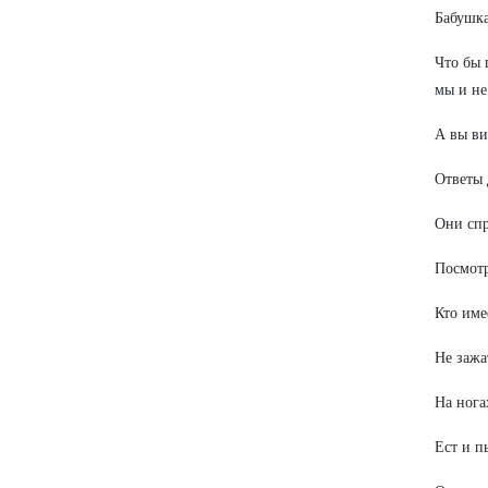
Бабушка
Что бы 
мы и не
А вы ви
Ответы 
Они спр
Посмотр
Кто име
Не зажа
На нога
Ест и п