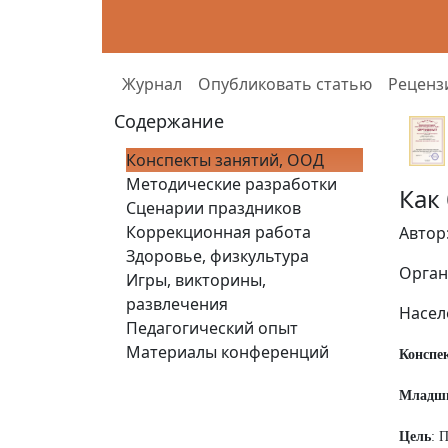
Журнал
Опубликовать статью
Реценз
Содержание
Конспекты занятий, ООД
Методические разработки
Как
Сценарии праздников
Коррекционная работа
Автор
Здоровье, физкультура
Орган
Игры, викторины,
развлечения
Насел
Педагогический опыт
Материалы конференций
Конспе
Младши
Цель
: 