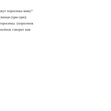
зовут поросенка маму?
свинья (хрю-хрю).
поросенка. (поросенок
оросёнок говорит вам