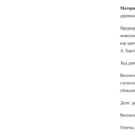
Матери
деревни
Предвар
животны
как кри
А. Барт
Ход дея
Воспита
случило
убежали
Дети: 
Воспита
Ответы 